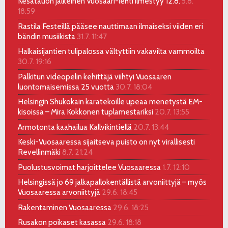
Kesätauon jälkeinen Vuosaari-lehti ilmestyy 12.8.
5.8.
18:59
Rastila Festeillä pääsee nauttimaan ilmaiseksi viiden eri
bändin musiikista
31.7. 11:47
Halkaisijantien tulipalossa vältyttiin vakavilta vammoilta
30.7. 19:16
Palkitun videopelin kehittäjä viihtyi Vuosaaren
luontomaisemissa 25 vuotta
30.7. 18:04
Helsingin Shukokain karatekoille upeaa menetystä EM-
kisoissa – Mira Kokkonen tuplamestariksi
20.7. 13:55
Armotonta kaahailua Kallvikintiellä
20.7. 13:44
Keski-Vuosaaressa sijaitseva puisto on nyt virallisesti
Revellinmäki
8.7. 21:24
Puolustusvoimat harjoittelee Vuosaaressa
1.7. 12:10
Helsingissä jo 69 jalkapallokentällistä arvoniittyjä – myös
Vuosaaressa arvoniittyjä
29.6. 18:45
Rakentaminen Vuosaaressa
29.6. 18:25
Rusakon poikaset kasassa
29.6. 18:18