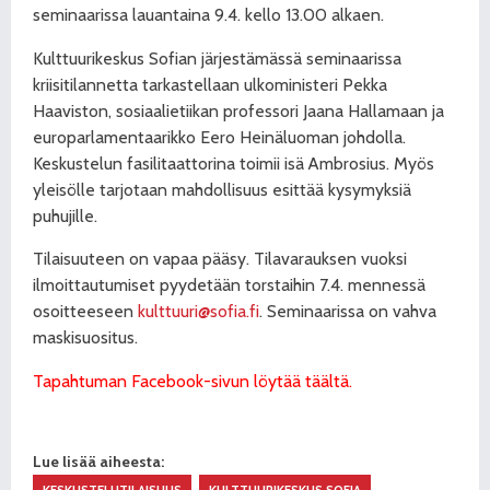
seminaarissa lauantaina 9.4. kello 13.00 alkaen.
Kulttuurikeskus Sofian järjestämässä seminaarissa
kriisitilannetta tarkastellaan ulkoministeri Pekka
Haaviston, sosiaalietiikan professori Jaana Hallamaan ja
europarlamentaarikko Eero Heinäluoman johdolla.
Keskustelun fasilitaattorina toimii isä Ambrosius. Myös
yleisölle tarjotaan mahdollisuus esittää kysymyksiä
puhujille.
Tilaisuuteen on vapaa pääsy. Tilavarauksen vuoksi
ilmoittautumiset pyydetään torstaihin 7.4. mennessä
osoitteeseen
kulttuuri@sofia.fi
. Seminaarissa on vahva
maskisuositus.
Tapahtuman Facebook-sivun löytää täältä.
Lue lisää aiheesta:
KESKUSTELUTILAISUUS
KULTTUURIKESKUS SOFIA