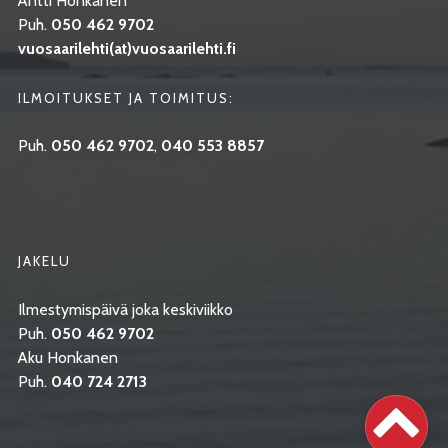
Antti Honkanen
Puh.
050 462 9702
vuosaarilehti(at)vuosaarilehti.fi
ILMOITUKSET JA TOIMITUS:
Puh.
050 462 9702
,
040 553 8857
JAKELU
Ilmestymispäivä joka keskiviikko
Puh.
050 462 9702
Aku Honkanen
Puh.
040 724 2713