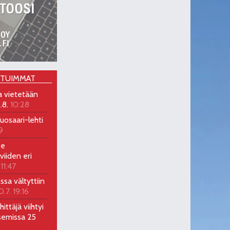
OTUIMMAT
a vietetään
.8.
10:28
uosaari-lehti
9
ee
viiden eri
 11:47
ossa vältyttiin
0.7. 19:16
ittäjä viihtyi
semissa 25