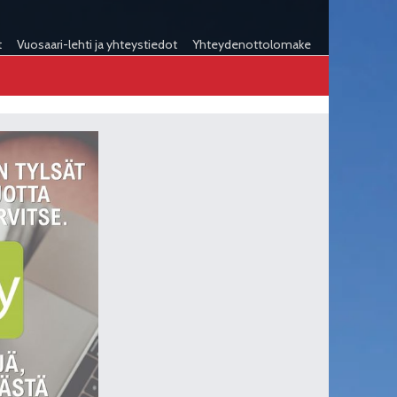
t
Vuosaari-lehti ja yhteystiedot
Yhteydenottolomake