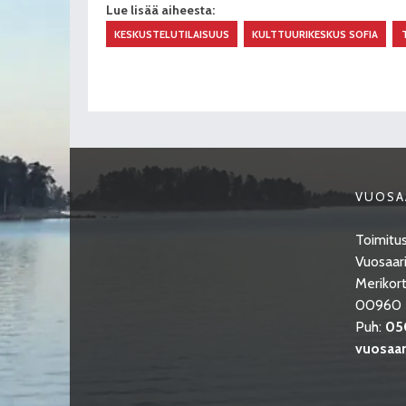
Lue lisää aiheesta:
KESKUSTELUTILAISUUS
KULTTUURIKESKUS SOFIA
VUOSA
Toimitus
Vuosaari
Merikort
00960 H
Puh:
05
vuosaari