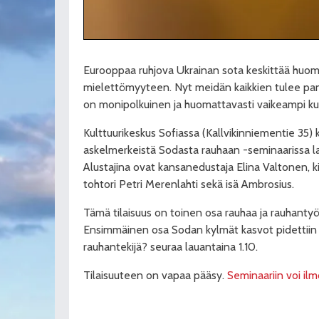
Eurooppaa ruhjova Ukrainan sota keskittää huo
mielettömyyteen. Nyt meidän kaikkien tulee pa
on monipolkuinen ja huomattavasti vaikeampi kuin
Kulttuurikeskus Sofiassa (Kallvikinniementie 35) 
askelmerkeistä Sodasta rauhaan -seminaarissa la
Alustajina ovat kansanedustaja Elina Valtonen, kir
tohtori Petri Merenlahti sekä isä Ambrosius.
Tämä tilaisuus on toinen osa rauhaa ja rauhanty
Ensimmäinen osa Sodan kylmät kasvot pidettiin
rauhantekijä? seuraa lauantaina 1.10.
Tilaisuuteen on vapaa pääsy.
Seminaariin voi ilmo