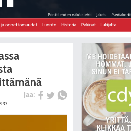
Printtilehden näköislehti
Jakelu
Mediakorti
t ja onnettomuudet
Luonto
Historia
Pakinat
Lukijalta
iassa
sta
vittämänä
Jaa:
8:37