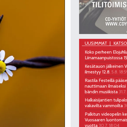
UUSIMMAT
KATS
Koko perheen Elojuhli
Liinamaanpuistossa 15
Kesätauon jälkeinen V
ilmestyy 12.8.
5.8. 18:5
Rastila Festeillä pääs
nauttimaan ilmaiseksi 
bändin musiikista
31.7.
Halkaisijantien tulipal
vakavilta vammoilta
3
Palkitun videopelin keh
Vuosaaren luontomai
vuotta
30.7. 18:04