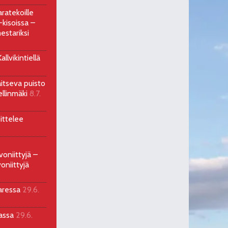
ratekoille
kisoissa –
estariksi
llvikintiellä
aitseva puisto
ellinmäki
8.7.
ittelee
voniittyjä –
oniittyjä
aressa
29.6.
sassa
29.6.