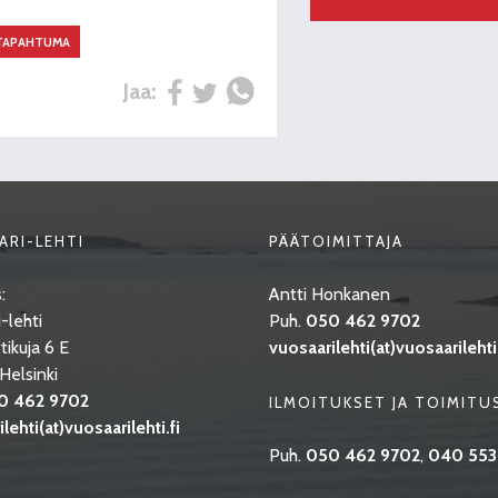
TAPAHTUMA
Jaa:
ARI-LEHTI
PÄÄTOIMITTAJA
:
Antti Honkanen
-lehti
Puh.
050 462 9702
tikuja 6 E
vuosaarilehti(at)vuosaarilehti.
elsinki
0 462 9702
ILMOITUKSET JA TOIMITU
lehti(at)vuosaarilehti.fi
Puh.
050 462 9702
,
040 553