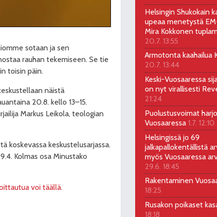
Helsingin Shukokain ka
upeaa menetystä EM-
Mira Kokkonen tuplam
20.7. 13:55
miomme sotaan ja sen
Armotonta kaahailua Ka
nostaa rauhan tekemiseen. Se tie
20.7. 13:44
 toisin päin.
Keski-Vuosaaressa sij
on nyt virallisesti Rev
keskustellaan näistä
21:24
uantaina 20.8. kello 13–15.
Puolustusvoimat harjo
jailija Markus Leikola, teologian
Vuosaaressa
1.7. 12:10
Helsingissä jo 69
ötä koskevassa keskustelusarjassa.
jalkapallokentällistä ar
 9.4. Kolmas osa Minustako
myös Vuosaaressa arv
29.6. 18:45
Rakentaminen Vuosa
ittautua voi täällä.
18:25
Rusakon poikaset ka
18:18