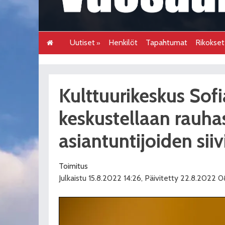
Uutiset
Henkilöt
Tapahtumat
Rikokse
Kulttuurikeskus Sof
keskustellaan rauha
asiantuntijoiden sii
Toimitus
Julkaistu 15.8.2022 14:26, Päivitetty 22.8.2022 0