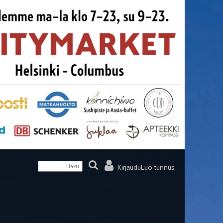
Kirjaudu
Luo tunnus