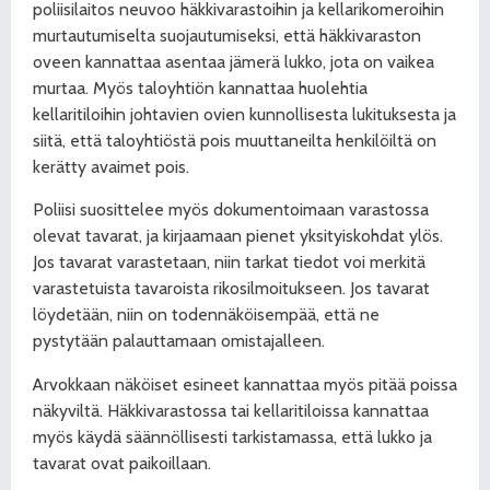
poliisilaitos neuvoo häkkivarastoihin ja kellarikomeroihin
murtautumiselta suojautumiseksi, että häkkivaraston
oveen kannattaa asentaa jämerä lukko, jota on vaikea
murtaa. Myös taloyhtiön kannattaa huolehtia
kellaritiloihin johtavien ovien kunnollisesta lukituksesta ja
siitä, että taloyhtiöstä pois muuttaneilta henkilöiltä on
kerätty avaimet pois.
Poliisi suosittelee myös dokumentoimaan varastossa
olevat tavarat, ja kirjaamaan pienet yksityiskohdat ylös.
Jos tavarat varastetaan, niin tarkat tiedot voi merkitä
varastetuista tavaroista rikosilmoitukseen. Jos tavarat
löydetään, niin on todennäköisempää, että ne
pystytään palauttamaan omistajalleen.
Arvokkaan näköiset esineet kannattaa myös pitää poissa
näkyviltä. Häkkivarastossa tai kellaritiloissa kannattaa
myös käydä säännöllisesti tarkistamassa, että lukko ja
tavarat ovat paikoillaan.