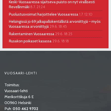
Keski-Vuosaaressa sijaitseva puisto on nyt virallisesti
Revellinmäki
8.7. 21:24
Puolustusvoimat harjoittelee Vuosaaressa
1.7. 12:10
Helsingissä jo 69 jalkapallokentällistä arvoniittyjä – myös
Vuosaaressa arvoniittyjä
29.6. 18:45
Rakentaminen Vuosaaressa
29.6. 18:25
Rusakon poikaset kasassa
29.6. 18:18
VUOSAARI-LEHTI
Toimitus:
Vuosaari-lehti
Merikorttikuja 6 E
00960 Helsinki
Puh:
050 462 9702