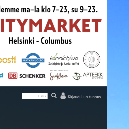
Kirjaudu
Luo tunnus