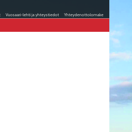
t
Vuosaari-lehti ja yhteystiedot
Yhteydenottolomake