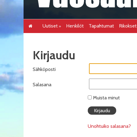
Uutiset
Henkilöt
Tapahtumat
Rikokse
Kirjaudu
Sähköposti
Salasana
Muista minut
Unohtuiko salasana?