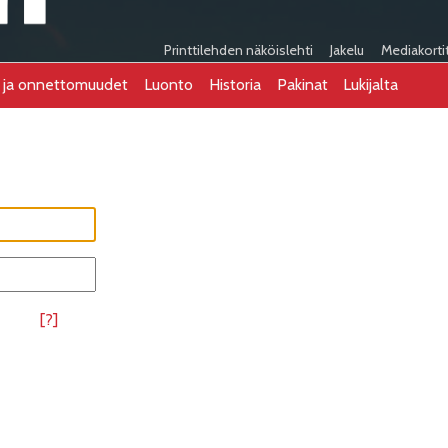
Printtilehden näköislehti
Jakelu
Mediakorti
t ja onnettomuudet
Luonto
Historia
Pakinat
Lukijalta
[?]