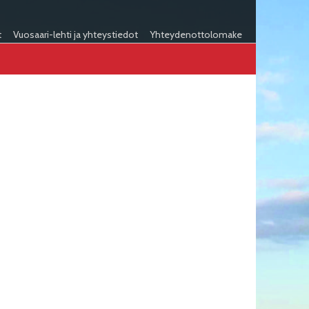
t
Vuosaari-lehti ja yhteystiedot
Yhteydenottolomake