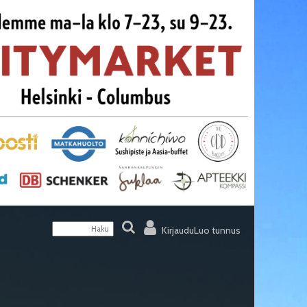
Kirjaudu
Luo tunnus