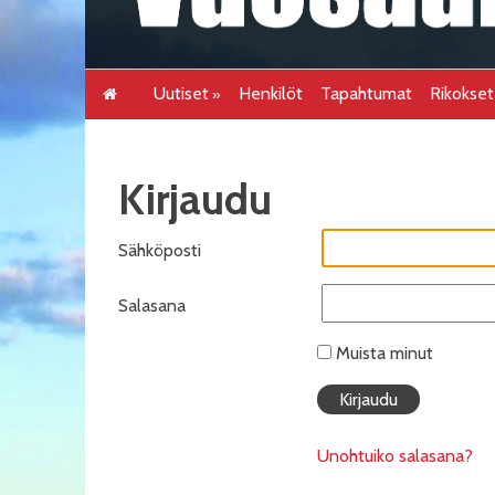
Uutiset
Henkilöt
Tapahtumat
Rikokse
Kirjaudu
Sähköposti
Salasana
Muista minut
Unohtuiko salasana?