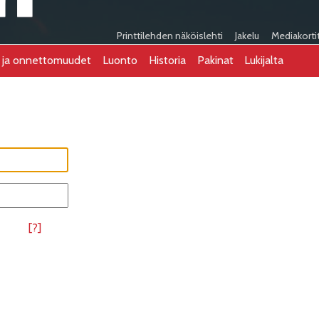
Printtilehden näköislehti
Jakelu
Mediakorti
t ja onnettomuudet
Luonto
Historia
Pakinat
Lukijalta
[?]