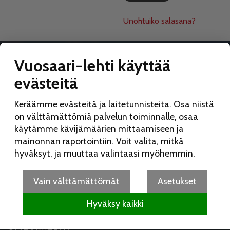
Unohtuiko salasana?
Vuosaari-lehti käyttää
evästeitä
VUOSAARI-LEHTI
Keräämme evästeitä ja laitetunnisteita. Osa niistä
Toimitus:
on välttämättömiä palvelun toiminnalle, osaa
Vuosaari-lehti
käytämme kävijämäärien mittaamiseen ja
Merikorttikuja 6 E
mainonnan raportointiin. Voit valita, mitkä
00960 Helsinki
hyväksyt, ja muuttaa valintaasi myöhemmin.
Puh:
050 462 9702
vuosaarilehti(at)vuosaarilehti.fi
Vain välttämättömät
Asetukset
Hyväksy kaikki