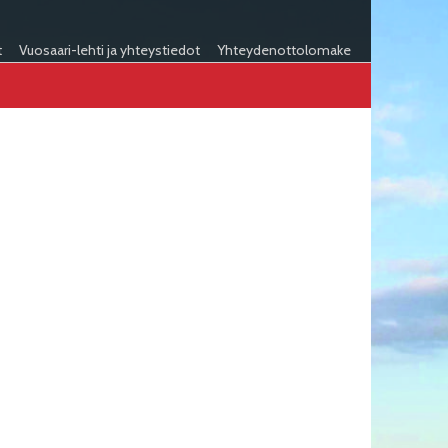
t
Vuosaari-lehti ja yhteystiedot
Yhteydenottolomake