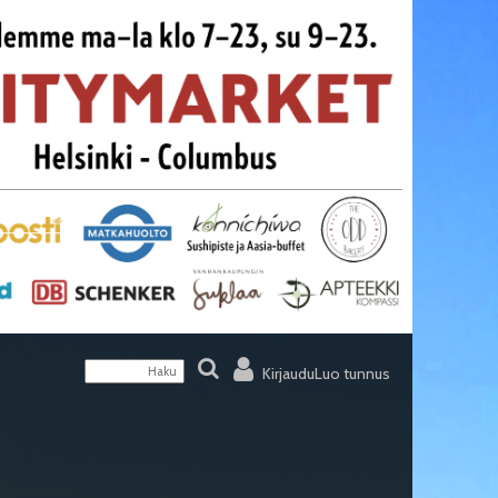
Kirjaudu
Luo tunnus