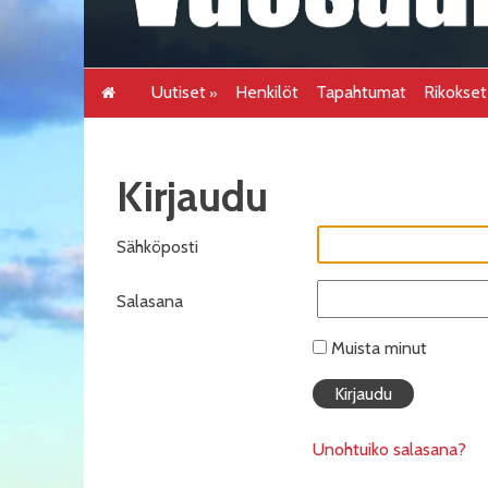
Uutiset
Henkilöt
Tapahtumat
Rikokse
Kirjaudu
Sähköposti
Salasana
Muista minut
Unohtuiko salasana?