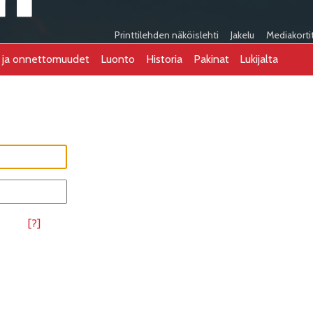
Printtilehden näköislehti
Jakelu
Mediakorti
t ja onnettomuudet
Luonto
Historia
Pakinat
Lukijalta
[?]