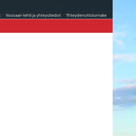
t
Vuosaari-lehti ja yhteystiedot
Yhteydenottolomake