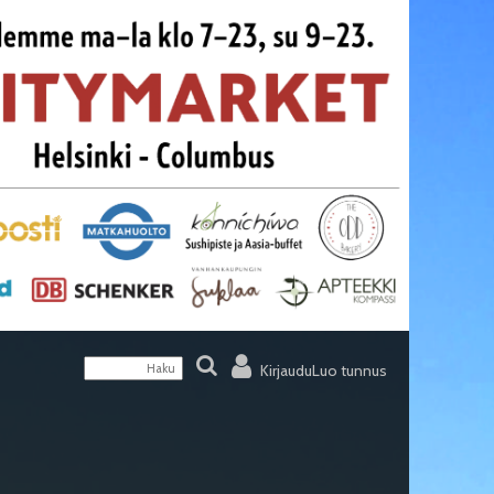
Kirjaudu
Luo tunnus