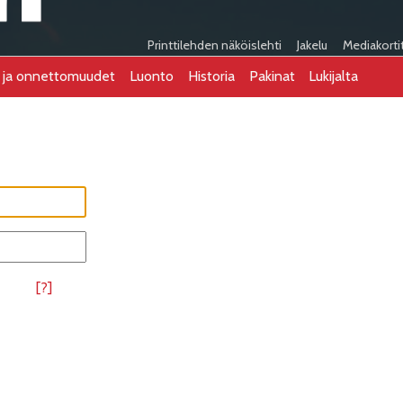
Printtilehden näköislehti
Jakelu
Mediakorti
t ja onnettomuudet
Luonto
Historia
Pakinat
Lukijalta
[?]