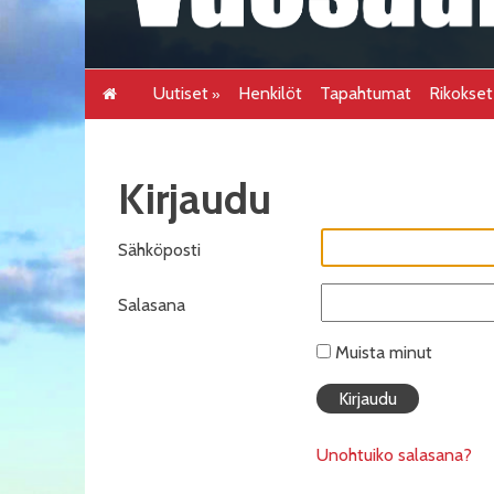
Uutiset
Henkilöt
Tapahtumat
Rikokse
Kirjaudu
Sähköposti
Salasana
Muista minut
Unohtuiko salasana?