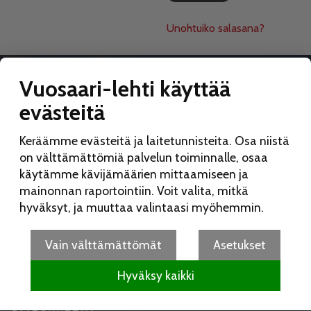
Unohtuiko salasana?
Vuosaari-lehti käyttää
evästeitä
VUOSAARI-LEHTI
Keräämme evästeitä ja laitetunnisteita. Osa niistä
Toimitus:
on välttämättömiä palvelun toiminnalle, osaa
Vuosaari-lehti
käytämme kävijämäärien mittaamiseen ja
Merikorttikuja 6 E
mainonnan raportointiin. Voit valita, mitkä
00960 Helsinki
hyväksyt, ja muuttaa valintaasi myöhemmin.
Puh:
050 462 9702
vuosaarilehti(at)vuosaarilehti.fi
Vain välttämättömät
Asetukset
Hyväksy kaikki