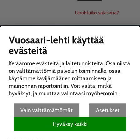
Unohtuiko salasana?
Vuosaari-lehti käyttää
evästeitä
VUOSAARI-LEHTI
Keräämme evästeitä ja laitetunnisteita. Osa niistä
Toimitus:
on välttämättömiä palvelun toiminnalle, osaa
Vuosaari-lehti
käytämme kävijämäärien mittaamiseen ja
Merikorttikuja 6 E
mainonnan raportointiin. Voit valita, mitkä
00960 Helsinki
hyväksyt, ja muuttaa valintaasi myöhemmin.
Puh:
050 462 9702
vuosaarilehti(at)vuosaarilehti.fi
Vain välttämättömät
Asetukset
Hyväksy kaikki