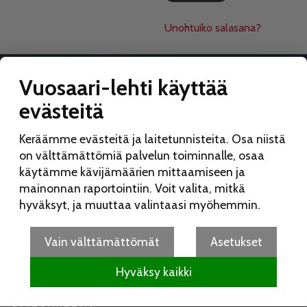
Unohtuiko salasana?
Vuosaari-lehti käyttää
evästeitä
VUOSAARI-LEHTI
Keräämme evästeitä ja laitetunnisteita. Osa niistä
Toimitus:
on välttämättömiä palvelun toiminnalle, osaa
Vuosaari-lehti
käytämme kävijämäärien mittaamiseen ja
Merikorttikuja 6 E
mainonnan raportointiin. Voit valita, mitkä
00960 Helsinki
hyväksyt, ja muuttaa valintaasi myöhemmin.
Puh:
050 462 9702
vuosaarilehti(at)vuosaarilehti.fi
Vain välttämättömät
Asetukset
Hyväksy kaikki