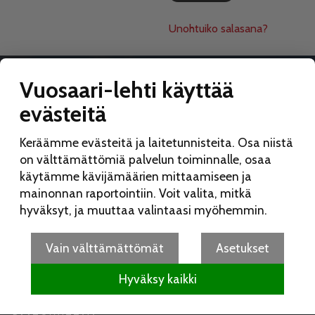
Unohtuiko salasana?
Vuosaari-lehti käyttää
evästeitä
VUOSAARI-LEHTI
Keräämme evästeitä ja laitetunnisteita. Osa niistä
Toimitus:
on välttämättömiä palvelun toiminnalle, osaa
Vuosaari-lehti
käytämme kävijämäärien mittaamiseen ja
Merikorttikuja 6 E
mainonnan raportointiin. Voit valita, mitkä
00960 Helsinki
hyväksyt, ja muuttaa valintaasi myöhemmin.
Puh:
050 462 9702
vuosaarilehti(at)vuosaarilehti.fi
Vain välttämättömät
Asetukset
Hyväksy kaikki