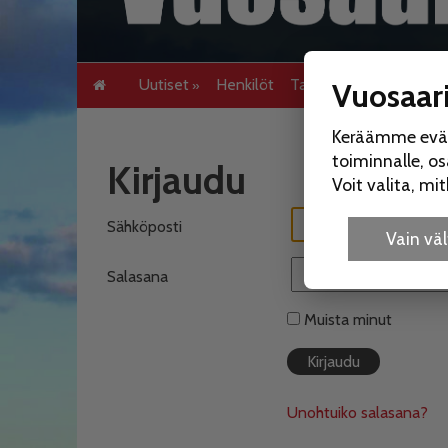
Uutiset
Henkilöt
Tapahtumat
Rikokse
Vuosaari
Keräämme eväst
toiminnalle, o
Kirjaudu
Voit valita, m
Sähköposti
Vain v
Salasana
Muista minut
Unohtuiko salasana?