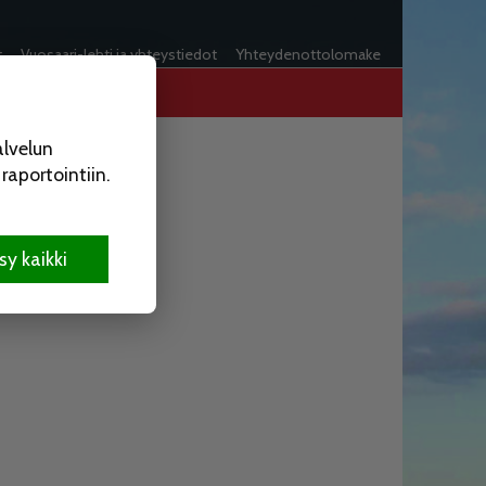
t
Vuosaari-lehti ja yhteystiedot
Yhteydenottolomake
alvelun
aportointiin.
y kaikki