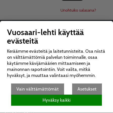
Unohtuiko salasana?
Vuosaari-lehti käyttää
evästeitä
VUOSAARI-LEHTI
Keräämme evästeitä ja laitetunnisteita. Osa niistä
Toimitus:
on välttämättömiä palvelun toiminnalle, osaa
Vuosaari-lehti
käytämme kävijämäärien mittaamiseen ja
Merikorttikuja 6 E
mainonnan raportointiin. Voit valita, mitkä
00960 Helsinki
hyväksyt, ja muuttaa valintaasi myöhemmin.
Puh:
050 462 9702
vuosaarilehti(at)vuosaarilehti.fi
Vain välttämättömät
Asetukset
Hyväksy kaikki