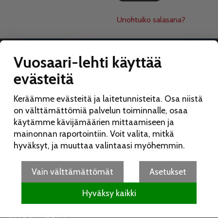
Unohtuiko salasana?
Vuosaari-lehti käyttää
evästeitä
VUOSAARI-LEHTI
Keräämme evästeitä ja laitetunnisteita. Osa niistä
Toimitus:
on välttämättömiä palvelun toiminnalle, osaa
Vuosaari-lehti
käytämme kävijämäärien mittaamiseen ja
Merikorttikuja 6 E
mainonnan raportointiin. Voit valita, mitkä
00960 Helsinki
hyväksyt, ja muuttaa valintaasi myöhemmin.
Puh:
050 462 9702
vuosaarilehti(at)vuosaarilehti.fi
Vain välttämättömät
Asetukset
Hyväksy kaikki