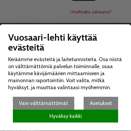
Unohtuiko salasana?
Vuosaari-lehti käyttää
evästeitä
VUOSAARI-LEHTI
Keräämme evästeitä ja laitetunnisteita. Osa niistä
Toimitus:
on välttämättömiä palvelun toiminnalle, osaa
Vuosaari-lehti
käytämme kävijämäärien mittaamiseen ja
Merikorttikuja 6 E
mainonnan raportointiin. Voit valita, mitkä
00960 Helsinki
hyväksyt, ja muuttaa valintaasi myöhemmin.
Puh:
050 462 9702
vuosaarilehti(at)vuosaarilehti.fi
Vain välttämättömät
Asetukset
Hyväksy kaikki