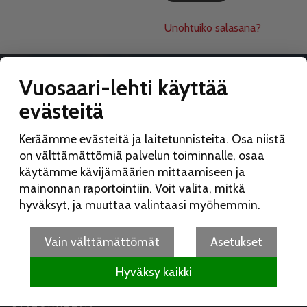
Unohtuiko salasana?
Vuosaari-lehti käyttää
evästeitä
VUOSAARI-LEHTI
Keräämme evästeitä ja laitetunnisteita. Osa niistä
Toimitus:
on välttämättömiä palvelun toiminnalle, osaa
Vuosaari-lehti
käytämme kävijämäärien mittaamiseen ja
Merikorttikuja 6 E
mainonnan raportointiin. Voit valita, mitkä
00960 Helsinki
hyväksyt, ja muuttaa valintaasi myöhemmin.
Puh:
050 462 9702
vuosaarilehti(at)vuosaarilehti.fi
Vain välttämättömät
Asetukset
Hyväksy kaikki