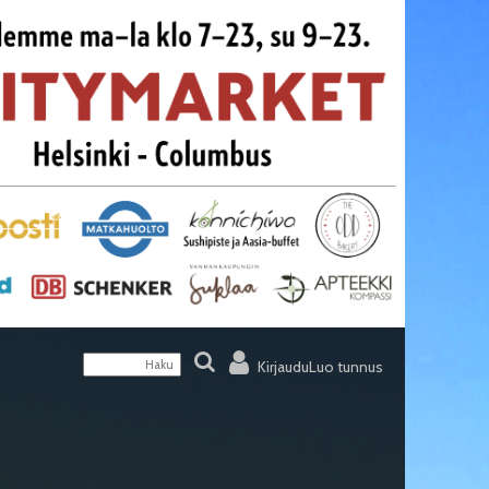
Kirjaudu
Luo tunnus