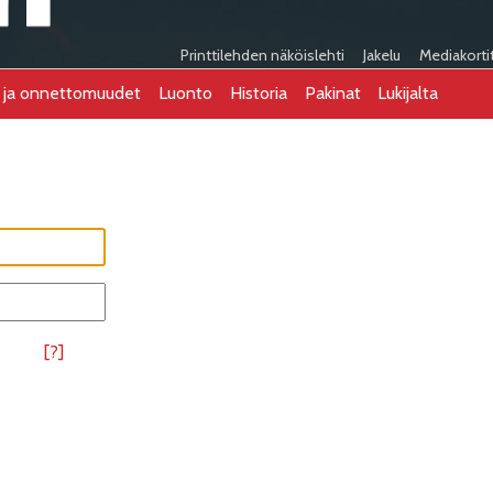
Printtilehden näköislehti
Jakelu
Mediakorti
t ja onnettomuudet
Luonto
Historia
Pakinat
Lukijalta
[?]