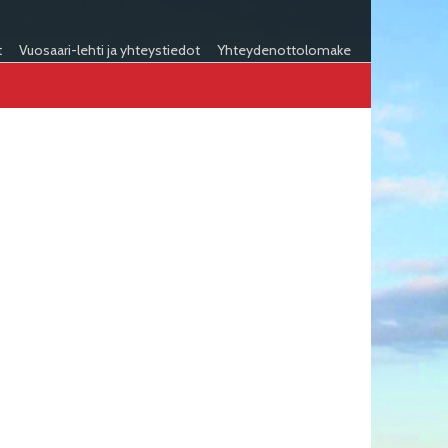
t
Vuosaari-lehti ja yhteystiedot
Yhteydenottolomake