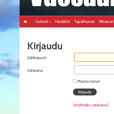
Uutiset
Henkilöt
Tapahtumat
Rikokse
Kirjaudu
Sähköposti
Salasana
Muista minut
Unohtuiko salasana?