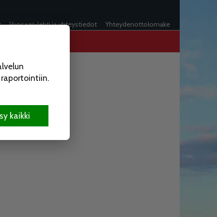
t
Vuosaari-lehti ja yhteystiedot
Yhteydenottolomake
alvelun
aportointiin.
y kaikki