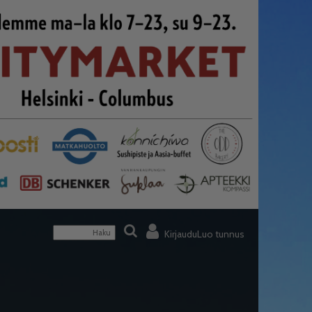
Kirjaudu
Luo tunnus