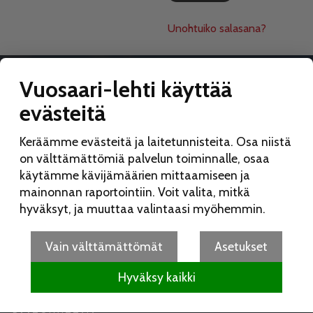
Unohtuiko salasana?
Vuosaari-lehti käyttää
evästeitä
VUOSAARI-LEHTI
Keräämme evästeitä ja laitetunnisteita. Osa niistä
Toimitus:
on välttämättömiä palvelun toiminnalle, osaa
Vuosaari-lehti
käytämme kävijämäärien mittaamiseen ja
Merikorttikuja 6 E
mainonnan raportointiin. Voit valita, mitkä
00960 Helsinki
hyväksyt, ja muuttaa valintaasi myöhemmin.
Puh:
050 462 9702
vuosaarilehti(at)vuosaarilehti.fi
Vain välttämättömät
Asetukset
Hyväksy kaikki