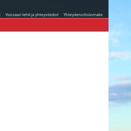
t
Vuosaari-lehti ja yhteystiedot
Yhteydenottolomake