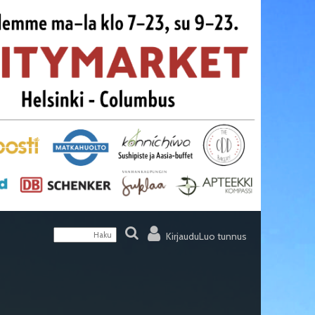
Kirjaudu
Luo tunnus