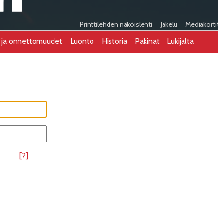
Printtilehden näköislehti
Jakelu
Mediakorti
t ja onnettomuudet
Luonto
Historia
Pakinat
Lukijalta
[?]