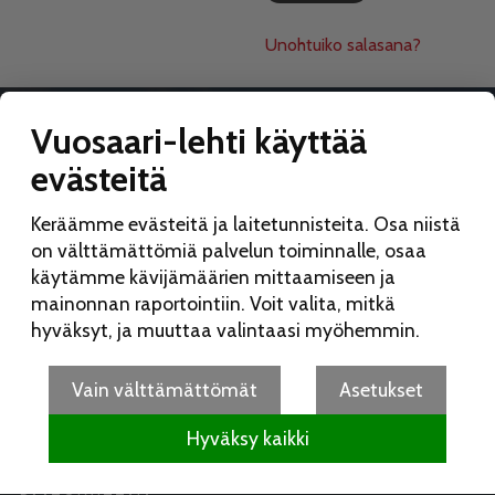
Unohtuiko salasana?
Vuosaari-lehti käyttää
evästeitä
VUOSAARI-LEHTI
Keräämme evästeitä ja laitetunnisteita. Osa niistä
Toimitus:
on välttämättömiä palvelun toiminnalle, osaa
Vuosaari-lehti
käytämme kävijämäärien mittaamiseen ja
Merikorttikuja 6 E
mainonnan raportointiin. Voit valita, mitkä
00960 Helsinki
hyväksyt, ja muuttaa valintaasi myöhemmin.
Puh:
050 462 9702
vuosaarilehti(at)vuosaarilehti.fi
Vain välttämättömät
Asetukset
Hyväksy kaikki