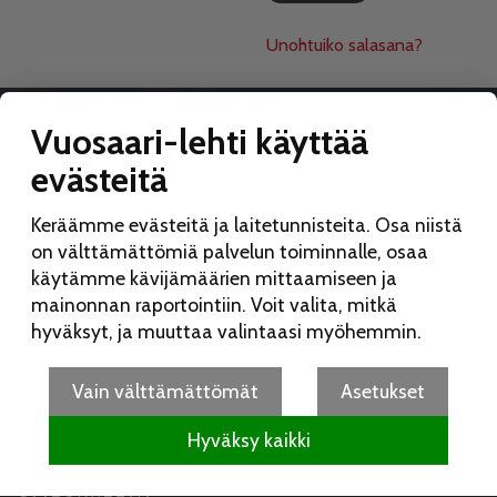
Unohtuiko salasana?
Vuosaari-lehti käyttää
evästeitä
VUOSAARI-LEHTI
Keräämme evästeitä ja laitetunnisteita. Osa niistä
Toimitus:
on välttämättömiä palvelun toiminnalle, osaa
Vuosaari-lehti
käytämme kävijämäärien mittaamiseen ja
Merikorttikuja 6 E
mainonnan raportointiin. Voit valita, mitkä
00960 Helsinki
hyväksyt, ja muuttaa valintaasi myöhemmin.
Puh:
050 462 9702
vuosaarilehti(at)vuosaarilehti.fi
Vain välttämättömät
Asetukset
Hyväksy kaikki