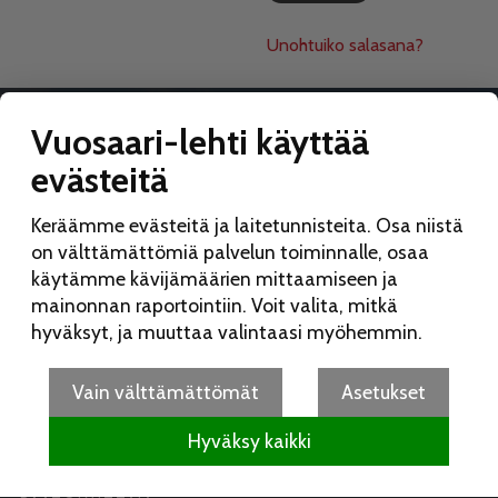
Unohtuiko salasana?
Vuosaari-lehti käyttää
evästeitä
VUOSAARI-LEHTI
Keräämme evästeitä ja laitetunnisteita. Osa niistä
Toimitus:
on välttämättömiä palvelun toiminnalle, osaa
Vuosaari-lehti
käytämme kävijämäärien mittaamiseen ja
Merikorttikuja 6 E
mainonnan raportointiin. Voit valita, mitkä
00960 Helsinki
hyväksyt, ja muuttaa valintaasi myöhemmin.
Puh:
050 462 9702
vuosaarilehti(at)vuosaarilehti.fi
Vain välttämättömät
Asetukset
Hyväksy kaikki