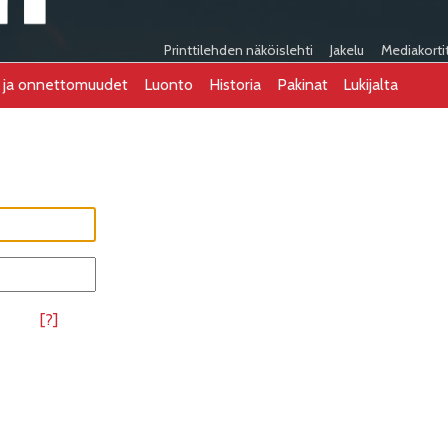
Printtilehden näköislehti
Jakelu
Mediakorti
t ja onnettomuudet
Luonto
Historia
Pakinat
Lukijalta
[?]