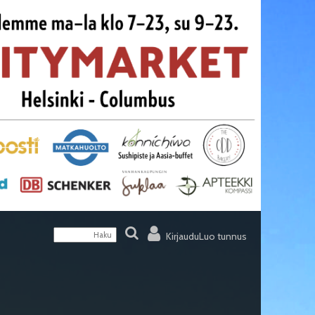
Kirjaudu
Luo tunnus