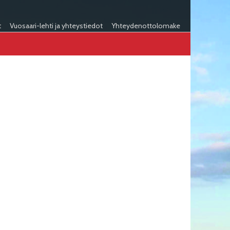
t
Vuosaari-lehti ja yhteystiedot
Yhteydenottolomake