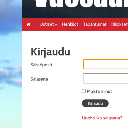
Uutiset
Henkilöt
Tapahtumat
Rikokse
Kirjaudu
Sähköposti
Salasana
Muista minut
Unohtuiko salasana?