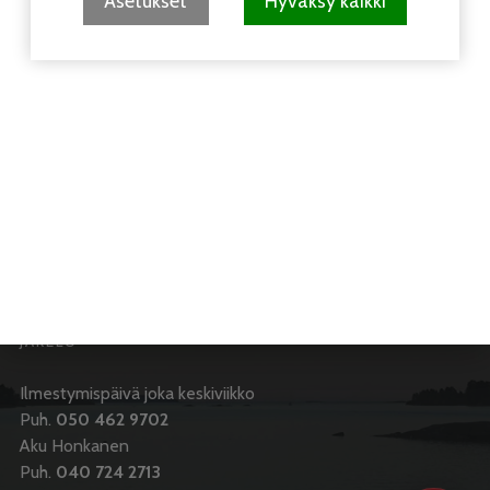
Asetukset
Hyväksy kaikki
PÄÄTOIMITTAJA
Antti Honkanen
Puh.
050 462 9702
vuosaarilehti(at)vuosaarilehti.fi
ILMOITUKSET JA TOIMITUS:
Puh.
050 462 9702
,
040 553 8857
JAKELU
Ilmestymispäivä joka keskiviikko
Puh.
050 462 9702
Aku Honkanen
Puh.
040 724 2713