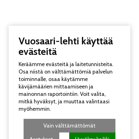
Unohtuiko salasana?
Vuosaari-lehti käyttää
evästeitä
VUOSAARI-LEHTI
Keräämme evästeitä ja laitetunnisteita.
Toimitus:
Osa niistä on välttämättömiä palvelun
Vuosaari-lehti
toiminnalle, osaa käytämme
Merikorttikuja 6 E
kävijämäärien mittaamiseen ja
00960 Helsinki
mainonnan raportointiin. Voit valita,
Puh:
050 462 9702
mitkä hyväksyt, ja muuttaa valintaasi
vuosaarilehti(at)vuosaarilehti.fi
myöhemmin.
Vain välttämättömät