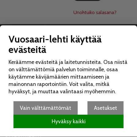
Unohtuiko salasana?
Vuosaari-lehti käyttää
evästeitä
VUOSAARI-LEHTI
Keräämme evästeitä ja laitetunnisteita. Osa niistä
Toimitus:
on välttämättömiä palvelun toiminnalle, osaa
Vuosaari-lehti
käytämme kävijämäärien mittaamiseen ja
Merikorttikuja 6 E
mainonnan raportointiin. Voit valita, mitkä
00960 Helsinki
hyväksyt, ja muuttaa valintaasi myöhemmin.
Puh:
050 462 9702
vuosaarilehti(at)vuosaarilehti.fi
Vain välttämättömät
Asetukset
Hyväksy kaikki