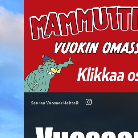
Seuraa Vuosaari-lehteä: