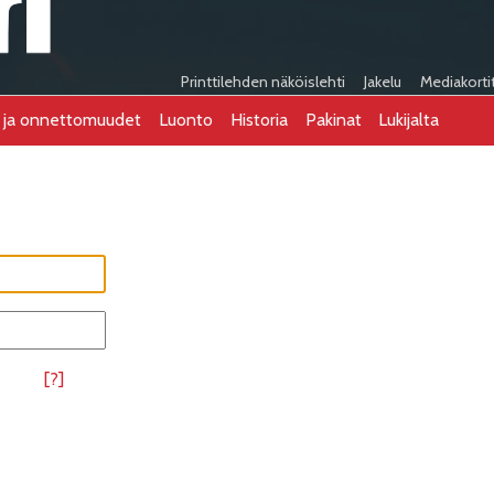
Printtilehden näköislehti
Jakelu
Mediakorti
t ja onnettomuudet
Luonto
Historia
Pakinat
Lukijalta
[?]