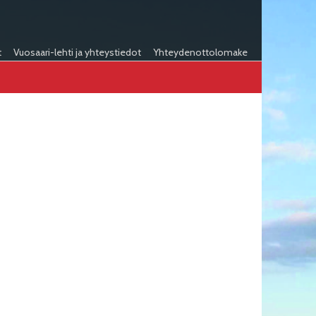
t
Vuosaari-lehti ja yhteystiedot
Yhteydenottolomake