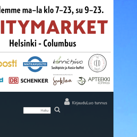
Kirjaudu
Luo tunnus