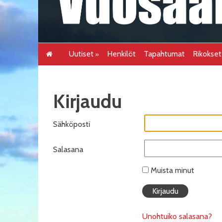
Uutiset
Henkilöt
Tapahtumat
Rikokse
Kirjaudu
Sähköposti
Salasana
Muista minut
Unohtuiko salasana?