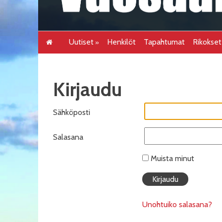
Uutiset
Henkilöt
Tapahtumat
Rikokse
Kirjaudu
Sähköposti
Salasana
Muista minut
Unohtuiko salasana?