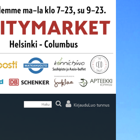
Kirjaudu
Luo tunnus