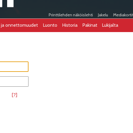
Printtilehden näköislehti
Jakelu
Mediakorti
t ja onnettomuudet
Luonto
Historia
Pakinat
Lukijalta
[?]