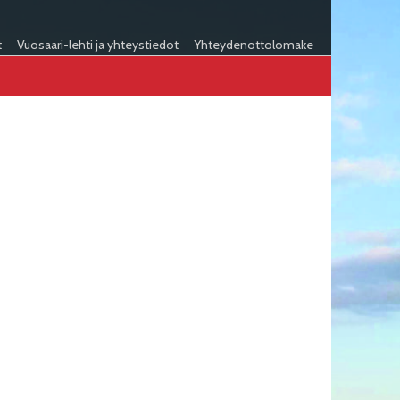
t
Vuosaari-lehti ja yhteystiedot
Yhteydenottolomake