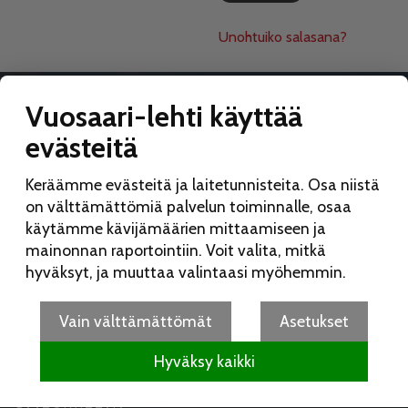
Unohtuiko salasana?
Vuosaari-lehti käyttää
evästeitä
VUOSAARI-LEHTI
Keräämme evästeitä ja laitetunnisteita. Osa niistä
Toimitus:
on välttämättömiä palvelun toiminnalle, osaa
Vuosaari-lehti
käytämme kävijämäärien mittaamiseen ja
Merikorttikuja 6 E
mainonnan raportointiin. Voit valita, mitkä
00960 Helsinki
hyväksyt, ja muuttaa valintaasi myöhemmin.
Puh:
050 462 9702
vuosaarilehti(at)vuosaarilehti.fi
Vain välttämättömät
Asetukset
Hyväksy kaikki