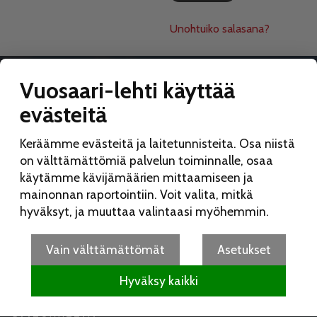
Unohtuiko salasana?
Vuosaari-lehti käyttää
evästeitä
VUOSAARI-LEHTI
Keräämme evästeitä ja laitetunnisteita. Osa niistä
Toimitus:
on välttämättömiä palvelun toiminnalle, osaa
Vuosaari-lehti
käytämme kävijämäärien mittaamiseen ja
Merikorttikuja 6 E
mainonnan raportointiin. Voit valita, mitkä
00960 Helsinki
hyväksyt, ja muuttaa valintaasi myöhemmin.
Puh:
050 462 9702
vuosaarilehti(at)vuosaarilehti.fi
Vain välttämättömät
Asetukset
Hyväksy kaikki