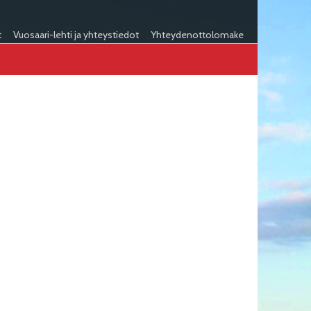
t
Vuosaari-lehti ja yhteystiedot
Yhteydenottolomake