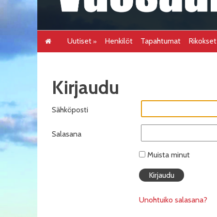
Uutiset
Henkilöt
Tapahtumat
Rikokse
Kirjaudu
Sähköposti
Salasana
Muista minut
Unohtuiko salasana?