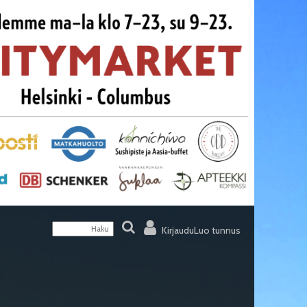
Kirjaudu
Luo tunnus