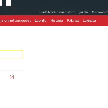
Printtilehden näköislehti
Jakelu
Mediakorti
t ja onnettomuudet
Luonto
Historia
Pakinat
Lukijalta
[?]