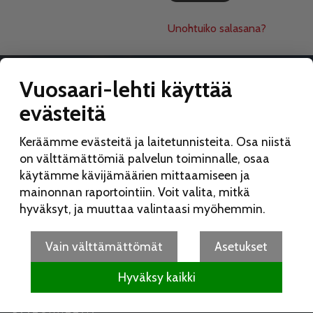
Unohtuiko salasana?
Vuosaari-lehti käyttää
evästeitä
VUOSAARI-LEHTI
Keräämme evästeitä ja laitetunnisteita. Osa niistä
Toimitus:
on välttämättömiä palvelun toiminnalle, osaa
Vuosaari-lehti
käytämme kävijämäärien mittaamiseen ja
Merikorttikuja 6 E
mainonnan raportointiin. Voit valita, mitkä
00960 Helsinki
hyväksyt, ja muuttaa valintaasi myöhemmin.
Puh:
050 462 9702
vuosaarilehti(at)vuosaarilehti.fi
Vain välttämättömät
Asetukset
Hyväksy kaikki