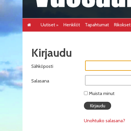
Uutiset
Henkilöt
Tapahtumat
Rikokse
Kirjaudu
Sähköposti
Salasana
Muista minut
Unohtuiko salasana?