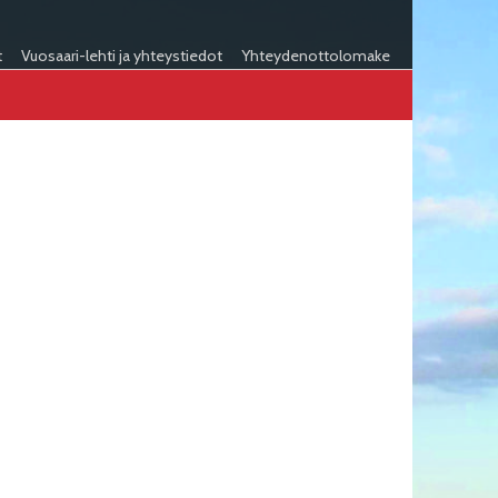
t
Vuosaari-lehti ja yhteystiedot
Yhteydenottolomake