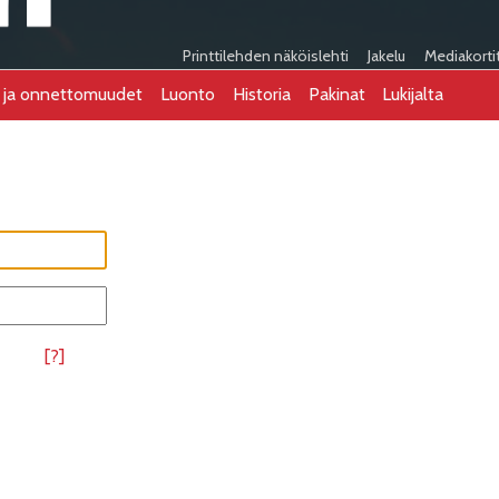
Printtilehden näköislehti
Jakelu
Mediakorti
t ja onnettomuudet
Luonto
Historia
Pakinat
Lukijalta
[?]