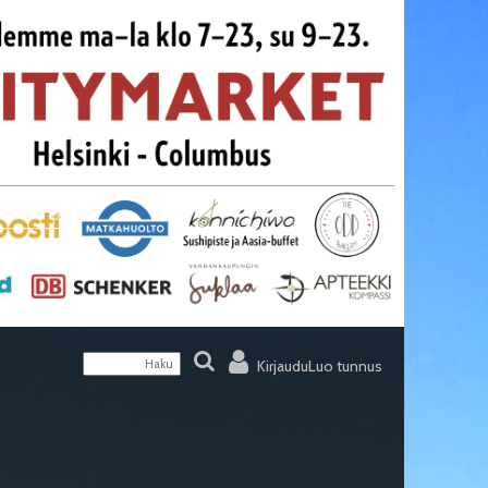
Kirjaudu
Luo tunnus