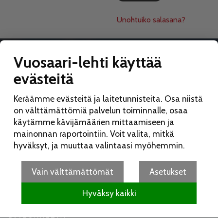
Unohtuiko salasana?
Vuosaari-lehti käyttää
evästeitä
VUOSAARI-LEHTI
Keräämme evästeitä ja laitetunnisteita. Osa niistä
Toimitus:
on välttämättömiä palvelun toiminnalle, osaa
Vuosaari-lehti
käytämme kävijämäärien mittaamiseen ja
Merikorttikuja 6 E
mainonnan raportointiin. Voit valita, mitkä
00960 Helsinki
hyväksyt, ja muuttaa valintaasi myöhemmin.
Puh:
050 462 9702
vuosaarilehti(at)vuosaarilehti.fi
Vain välttämättömät
Asetukset
Hyväksy kaikki