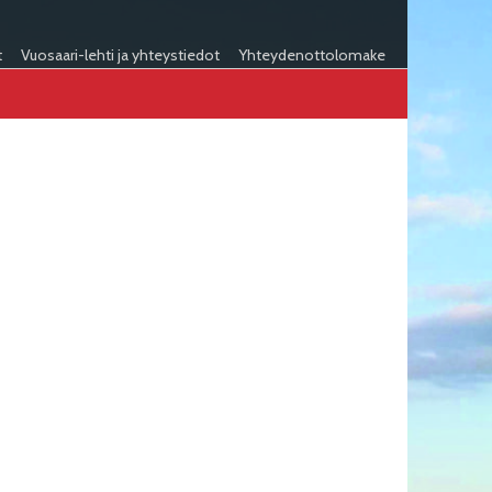
t
Vuosaari-lehti ja yhteystiedot
Yhteydenottolomake