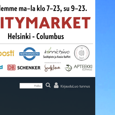
Kirjaudu
Luo tunnus