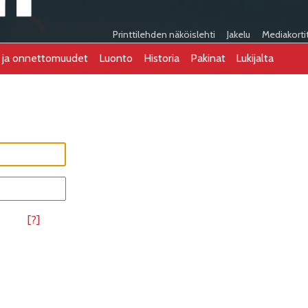
Printtilehden näköislehti
Jakelu
Mediakorti
t ja onnettomuudet
Luonto
Historia
Pakinat
Lukijalta
[?]