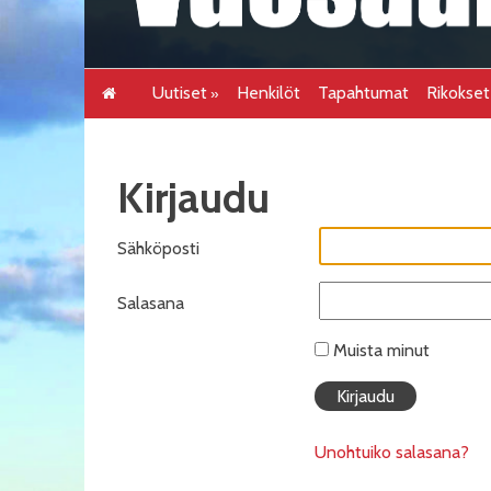
Uutiset
Henkilöt
Tapahtumat
Rikokse
Kirjaudu
Sähköposti
Salasana
Muista minut
Unohtuiko salasana?