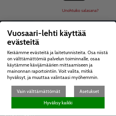
Unohtuiko salasana?
Vuosaari-lehti käyttää
evästeitä
VUOSAARI-LEHTI
Keräämme evästeitä ja laitetunnisteita. Osa niistä
Toimitus:
on välttämättömiä palvelun toiminnalle, osaa
Vuosaari-lehti
käytämme kävijämäärien mittaamiseen ja
Merikorttikuja 6 E
mainonnan raportointiin. Voit valita, mitkä
00960 Helsinki
hyväksyt, ja muuttaa valintaasi myöhemmin.
Puh:
050 462 9702
vuosaarilehti(at)vuosaarilehti.fi
Vain välttämättömät
Asetukset
Hyväksy kaikki