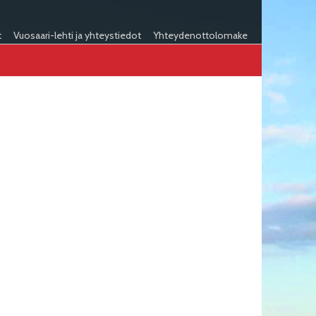
t
Vuosaari-lehti ja yhteystiedot
Yhteydenottolomake