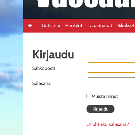
Uutiset
Henkilöt
Tapahtumat
Rikokse
Kirjaudu
Sähköposti
Salasana
Muista minut
Unohtuiko salasana?