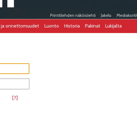
Printtilehden näköislehti
Jakelu
Mediakorti
t ja onnettomuudet
Luonto
Historia
Pakinat
Lukijalta
[?]