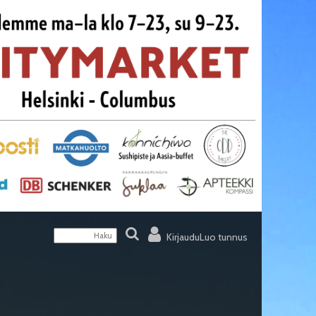
Kirjaudu
Luo tunnus