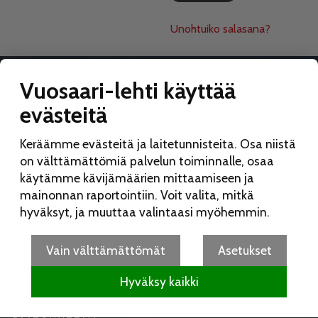
Unohtuiko salasana?
Vuosaari-lehti käyttää
evästeitä
VUOSAARI-LEHTI
Keräämme evästeitä ja laitetunnisteita. Osa niistä
Toimitus:
on välttämättömiä palvelun toiminnalle, osaa
Vuosaari-lehti
käytämme kävijämäärien mittaamiseen ja
Merikorttikuja 6 E
mainonnan raportointiin. Voit valita, mitkä
00960 Helsinki
hyväksyt, ja muuttaa valintaasi myöhemmin.
Puh:
050 462 9702
vuosaarilehti(at)vuosaarilehti.fi
Vain välttämättömät
Asetukset
Hyväksy kaikki