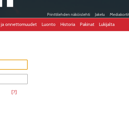
Printtilehden näköislehti
Jakelu
Mediakorti
t ja onnettomuudet
Luonto
Historia
Pakinat
Lukijalta
[?]