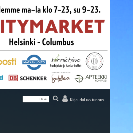
Kirjaudu
Luo tunnus