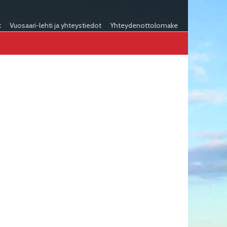
t
Vuosaari-lehti ja yhteystiedot
Yhteydenottolomake