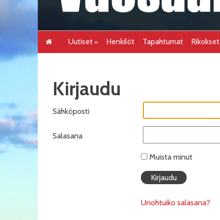
Uutiset
Henkilöt
Tapahtumat
Rikokse
Kirjaudu
Sähköposti
Salasana
Muista minut
Unohtuiko salasana?