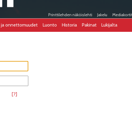
Printtilehden näköislehti
Jakelu
Mediakorti
t ja onnettomuudet
Luonto
Historia
Pakinat
Lukijalta
[?]