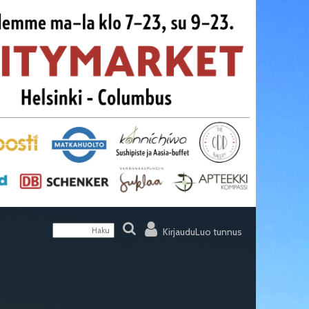
Kirjaudu
Luo tunnus