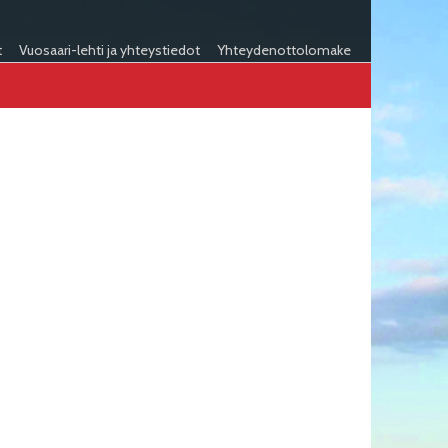
t
Vuosaari-lehti ja yhteystiedot
Yhteydenottolomake