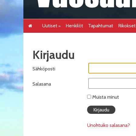
Uutiset
Henkilöt
Tapahtumat
Rikokse
Kirjaudu
Sähköposti
Salasana
Muista minut
Unohtuiko salasana?