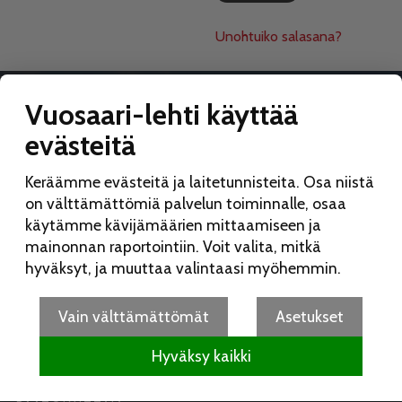
Unohtuiko salasana?
Vuosaari-lehti käyttää
evästeitä
VUOSAARI-LEHTI
Keräämme evästeitä ja laitetunnisteita. Osa niistä
Toimitus:
on välttämättömiä palvelun toiminnalle, osaa
Vuosaari-lehti
käytämme kävijämäärien mittaamiseen ja
Merikorttikuja 6 E
mainonnan raportointiin. Voit valita, mitkä
00960 Helsinki
hyväksyt, ja muuttaa valintaasi myöhemmin.
Puh:
050 462 9702
vuosaarilehti(at)vuosaarilehti.fi
Vain välttämättömät
Asetukset
Hyväksy kaikki