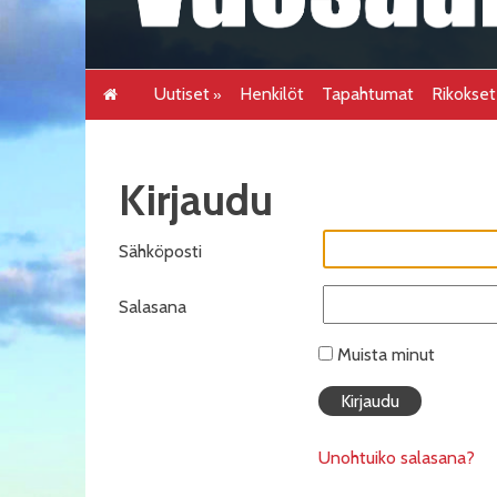
Uutiset
Henkilöt
Tapahtumat
Rikokse
Kirjaudu
Sähköposti
Salasana
Muista minut
Unohtuiko salasana?