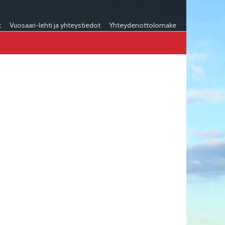
t
Vuosaari-lehti ja yhteystiedot
Yhteydenottolomake