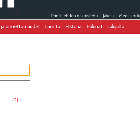
Printtilehden näköislehti
Jakelu
Mediakorti
t ja onnettomuudet
Luonto
Historia
Pakinat
Lukijalta
[?]