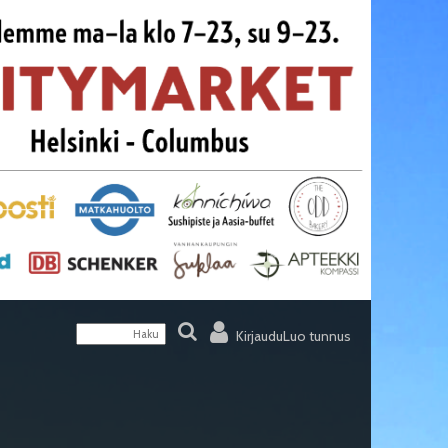
Kirjaudu
Luo tunnus