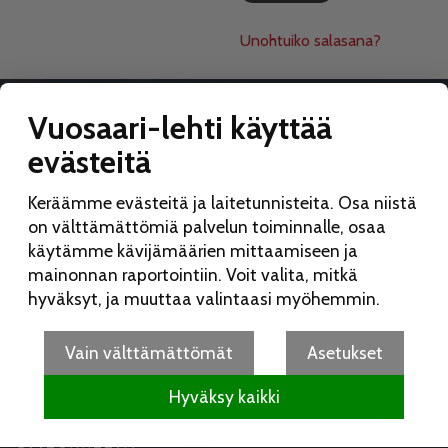
Unohtuiko salasana?
Vuosaari-lehti käyttää
evästeitä
VUOSAARI-LEHTI
Keräämme evästeitä ja laitetunnisteita. Osa niistä
Toimitus:
on välttämättömiä palvelun toiminnalle, osaa
Vuosaari-lehti
käytämme kävijämäärien mittaamiseen ja
Merikorttikuja 6 E
mainonnan raportointiin. Voit valita, mitkä
00960 Helsinki
hyväksyt, ja muuttaa valintaasi myöhemmin.
Puh:
050 462 9702
vuosaarilehti(at)vuosaarilehti.fi
Vain välttämättömät
Asetukset
Hyväksy kaikki