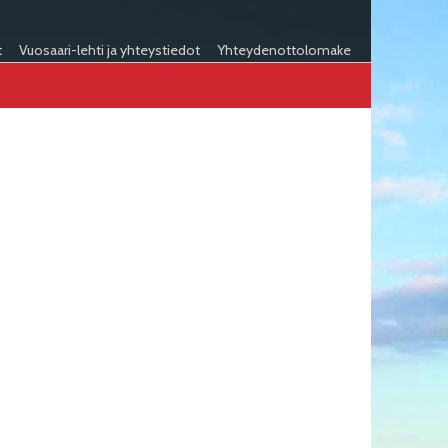
t
Vuosaari-lehti ja yhteystiedot
Yhteydenottolomake