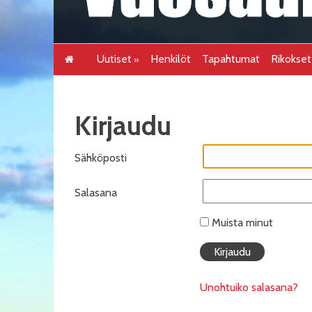
Uutiset
Henkilöt
Tapahtumat
Rikokse
Kirjaudu
Sähköposti
Salasana
Muista minut
Unohtuiko salasana?