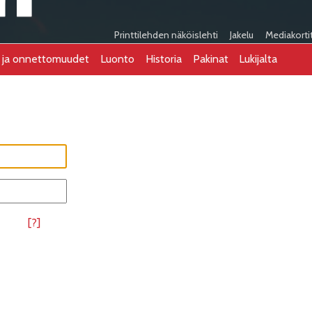
Printtilehden näköislehti
Jakelu
Mediakorti
t ja onnettomuudet
Luonto
Historia
Pakinat
Lukijalta
[?]