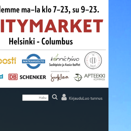
Kirjaudu
Luo tunnus