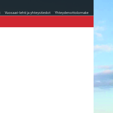
t
Vuosaari-lehti ja yhteystiedot
Yhteydenottolomake