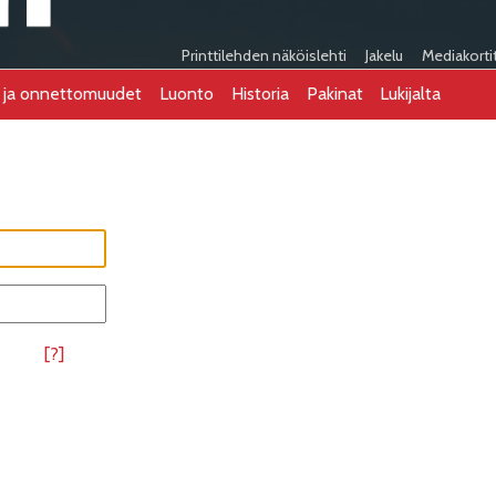
Printtilehden näköislehti
Jakelu
Mediakorti
t ja onnettomuudet
Luonto
Historia
Pakinat
Lukijalta
[?]