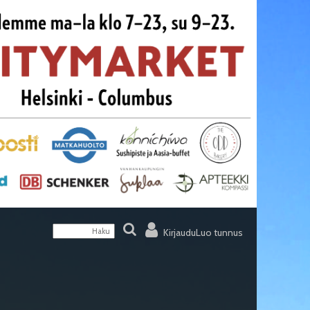
Kirjaudu
Luo tunnus