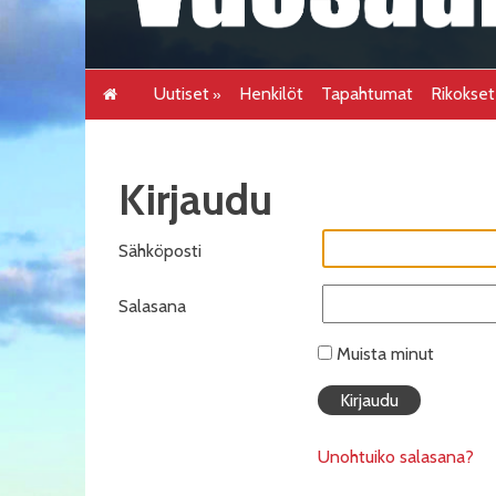
Uutiset
Henkilöt
Tapahtumat
Rikokse
Kirjaudu
Sähköposti
Salasana
Muista minut
Unohtuiko salasana?