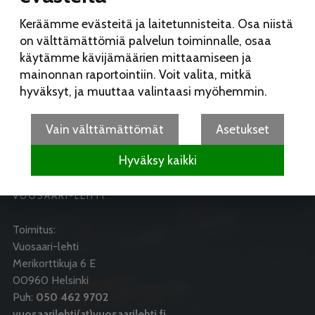
Revellinmäki
8.7. 21:24
Keräämme evästeitä ja laitetunnisteita. Osa niistä
Puolustusvoimat harjoittelee Vuosaaressa
1.7. 12:10
on välttämättömiä palvelun toiminnalle, osaa
Helsingissä jo 69 jalkapallokentällistä arvoniittyjä – myös
käytämme kävijämäärien mittaamiseen ja
Vuosaaressa arvoniittyjä
29.6. 18:45
mainonnan raportointiin. Voit valita, mitkä
Rakentaminen Vuosaaressa
29.6. 18:25
hyväksyt, ja muuttaa valintaasi myöhemmin.
Rusakon poikaset kasassa
29.6. 18:18
Vain välttämättömät
Asetukset
Hyväksy kaikki
VUOSAARI-LEHTI
Toimitus:
Vuosaari-lehti
Merikorttikuja 6 E
00960 Helsinki
Puh:
050 462 9702
vuosaarilehti(at)vuosaarilehti.fi