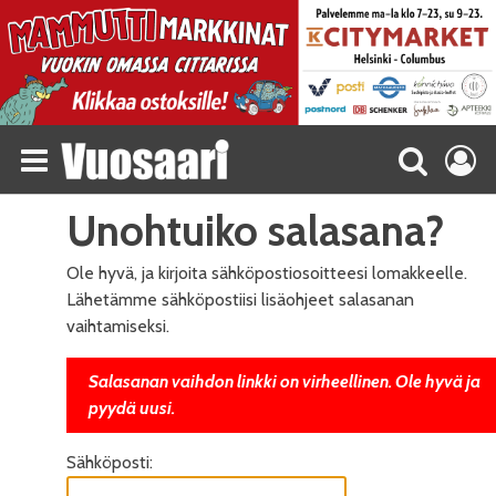
Unohtuiko salasana?
Ole hyvä, ja kirjoita sähköpostiosoitteesi lomakkeelle.
Lähetämme sähköpostiisi lisäohjeet salasanan
vaihtamiseksi.
Salasanan vaihdon linkki on virheellinen. Ole hyvä ja
pyydä uusi.
Sähköposti: