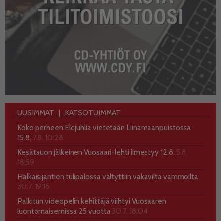
UUSIMMAT
KATSOTUIMMAT
Koko perheen Elojuhlia vietetään Liinamaanpuistossa
15.8.
7.8. 10:28
Kesätauon jälkeinen Vuosaari-lehti ilmestyy 12.8.
5.8.
18:59
Halkaisijantien tulipalossa vältyttiin vakavilta vammoilta
30.7. 19:16
Palkitun videopelin kehittäjä viihtyi Vuosaaren
luontomaisemissa 25 vuotta
30.7. 18:04