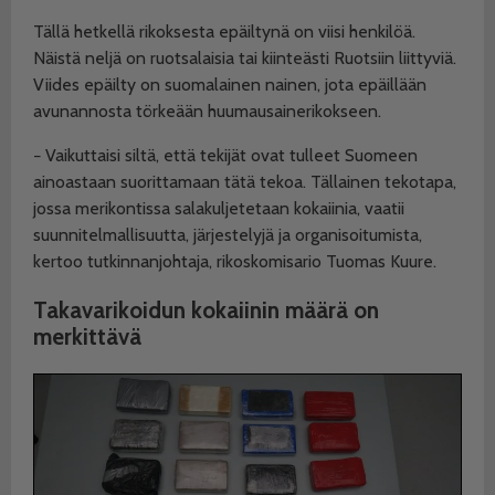
Tällä hetkellä rikoksesta epäiltynä on viisi henkilöä.
Näistä neljä on ruotsalaisia tai kiinteästi Ruotsiin liittyviä.
Viides epäilty on suomalainen nainen, jota epäillään
avunannosta törkeään huumausainerikokseen.
− Vaikuttaisi siltä, että tekijät ovat tulleet Suomeen
ainoastaan suorittamaan tätä tekoa. Tällainen tekotapa,
jossa merikontissa salakuljetetaan kokaiinia, vaatii
suunnitelmallisuutta, järjestelyjä ja organisoitumista,
kertoo tutkinnanjohtaja, rikoskomisario Tuomas Kuure.
Takavarikoidun kokaiinin määrä on
merkittävä