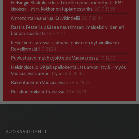
Helsingin Shukokain karatekoille upeaa menetystä EM-
kisoissa – Mira Kokkonen tuplamestariksi
20.7. 13:55
Armotonta kaahailua Kallvikintiellä
20.7. 13:44
Rastila Festeillä pääsee nauttimaan ilmaiseksi viiden eri
bändin musiikista
16.7. 11:47
Keski-Vuosaaressa sijaitseva puisto on nyt virallisesti
Revellinmäki
8.7. 21:24
Puolustusvoimat harjoittelee Vuosaaressa
1.7. 12:10
Helsingissä jo 69 jalkapallokentällistä arvoniittyjä – myös
Vuosaaressa arvoniittyjä
29.6. 18:45
Rakentaminen Vuosaaressa
29.6. 18:25
Rusakon poikaset kasassa
29.6. 18:18
VUOSAARI-LEHTI