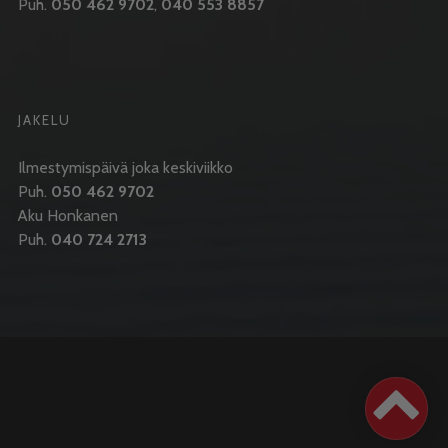
Puh.
050 462 9702
,
040 553 8857
JAKELU
Ilmestymispäivä joka keskiviikko
Puh.
050 462 9702
Aku Honkanen
Puh.
040 724 2713