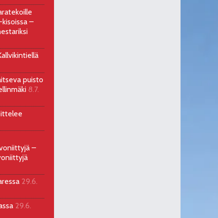
ratekoille
kisoissa –
estariksi
llvikintiellä
aitseva puisto
ellinmäki
8.7.
ittelee
voniittyjä –
oniittyjä
aressa
29.6.
sassa
29.6.