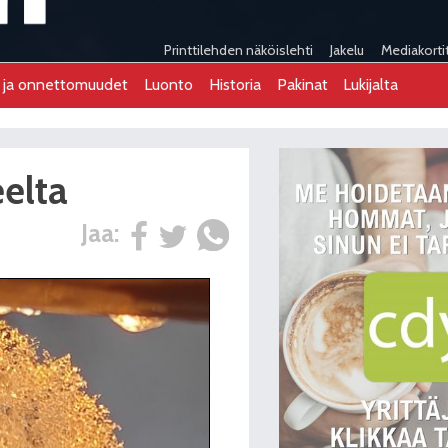
Printtilehden näköislehti
Jakelu
Mediakorti
t ja onnettomuudet
Luonto
Historia
Pakinat
Lukijalta
eelta
Jaa: