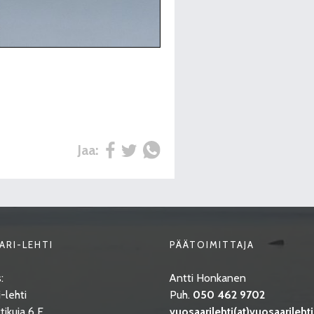
Jaa:
ARI-LEHTI
PÄÄTOIMITTAJA
:
Antti Honkanen
-lehti
Puh.
050 462 9702
tikuja 6 E
vuosaarilehti(at)vuosaarilehti.