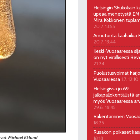
Helsingin Shukokain ka
upeaa menetystä EM-
Mira Kokkonen tuplam
20.7. 13:55
Armotonta kaahailua Ka
20.7. 13:44
Keski-Vuosaaressa sij
on nyt virallisesti Rev
21:24
Puolustusvoimat harjo
Vuosaaressa
1.7. 12:10
Helsingissä jo 69
jalkapallokentällistä ar
myös Vuosaaressa arv
29.6. 18:45
Rakentaminen Vuosa
18:25
Rusakon poikaset ka
uvat:
Michael Eklund
18:18