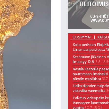
UUSIMMAT
KATS
Koko perheen Elojuhli
Liinamaanpuistossa 15
Kesätauon jälkeinen V
ilmestyy 12.8.
5.8. 18:5
Rastila Festeillä pääs
nauttimaan ilmaiseksi 
bändin musiikista
31.7.
Halkaisijantien tulipal
vakavilta vammoilta
3
Palkitun videopelin keh
Vuosaaren luontomai
vuotta
30.7. 18:04