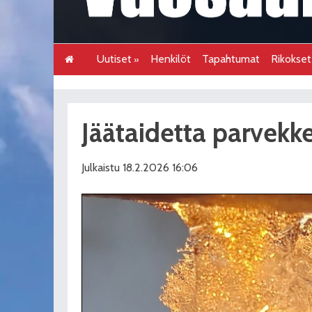
Uutiset
Henkilöt
Tapahtumat
Rikokse
Jäätaidetta parvekk
Julkaistu 18.2.2026 16:06