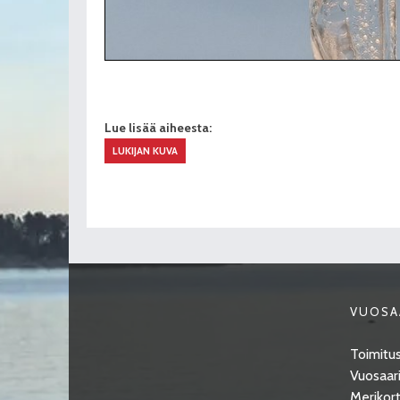
Lue lisää aiheesta:
LUKIJAN KUVA
VUOSA
Toimitus
Vuosaari
Merikort