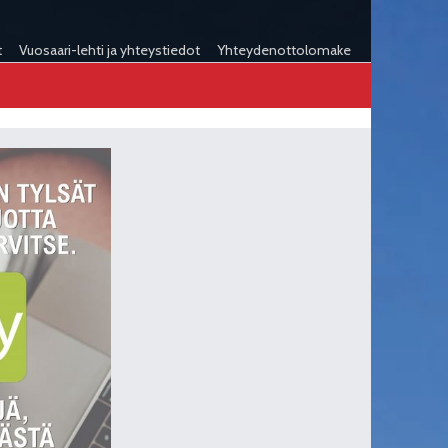
t
Vuosaari-lehti ja yhteystiedot
Yhteydenottolomake