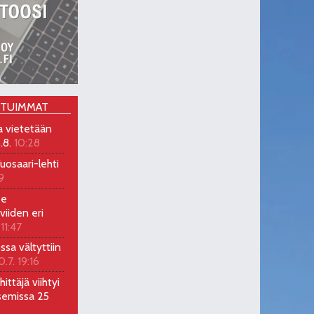
OTUIMMAT
a vietetään
.8.
10:28
uosaari-lehti
9
ee
viiden eri
 11:47
ossa vältyttiin
0.7. 19:16
ittäjä viihtyi
semissa 25