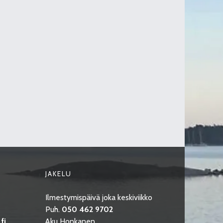
JAKELU
Ilmestymispäivä joka keskiviikko
Puh.
050 462 9702
fi
Aku Honkanen